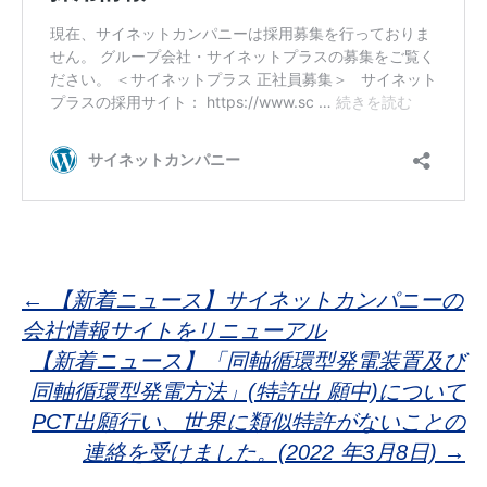
投
←
【新着ニュース】サイネットカンパニーの
会社情報サイトをリニューアル
稿
【新着ニュース】「同軸循環型発電装置及び
同軸循環型発電方法」(特許出 願中)について
ナ
PCT出願行い、世界に類似特許がないことの
連絡を受けました。(2022 年3月8日)
→
ビ